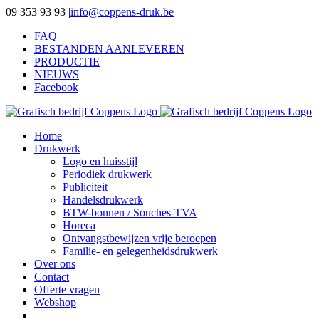
Ga
09 353 93 93
|
info@coppens-druk.be
naar
FAQ
inhoud
BESTANDEN AANLEVEREN
PRODUCTIE
NIEUWS
Facebook
Home
Drukwerk
Logo en huisstijl
Periodiek drukwerk
Publiciteit
Handelsdrukwerk
BTW-bonnen / Souches-TVA
Horeca
Ontvangstbewijzen vrije beroepen
Familie- en gelegenheidsdrukwerk
Over ons
Contact
Offerte vragen
Webshop